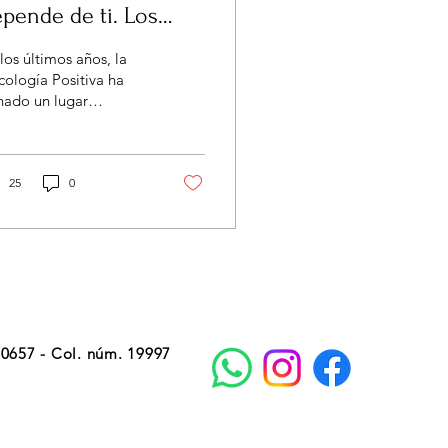
pende de ti. Los
mites del
los últimos años, la
ensamiento positivo
cología Positiva ha
nado un lugar
ortante tanto, en la
ctica clínica, como en
stra cotidianidad....
25
0
00657 - Col. núm. 19997