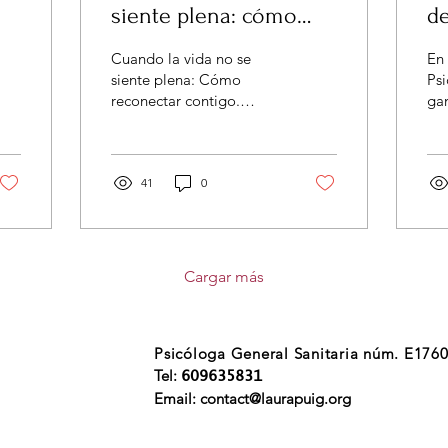
siente plena: cómo
de
reconectar contigo.
lí
Cuando la vida no se
En 
p
siente plena: Cómo
Psi
reconectar contigo.
ga
Psicólogos Girona y
imp
Terapia Online
prá
nue
41
0
Cargar más
Psicóloga General Sanitaria núm. E176
Tel:
609635831
Email:
contact@laurapuig.org