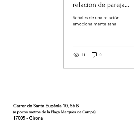
relación de pareja
emocionalmente
Señales de una relación
sana?
emocionalmente sana.
11
0
Carrer de Santa Eugènia 10, 5è B
(a pocos metros de la Plaça Mar
quès de Camps)
17005 - Girona