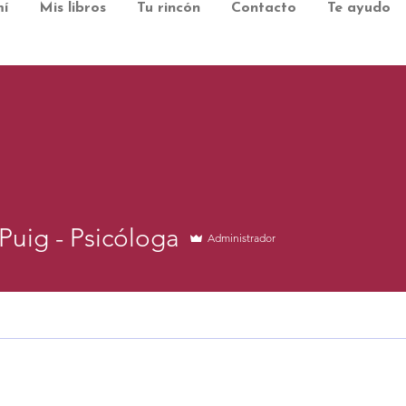
í
Mis libros
Tu rincón
Contacto
Te ayudo
Puig - Psicóloga
Administrador