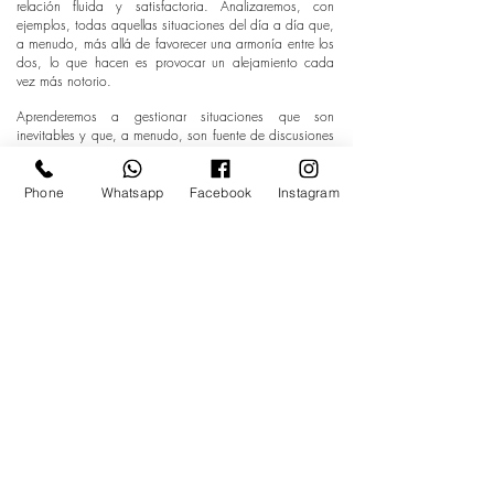
relación fluida y satisfactoria. Analizaremos, con
ejemplos, todas aquellas situaciones del día a día que,
a menudo, más allá de favorecer una armonía entre los
dos, lo que hacen es provocar un alejamiento cada
vez más notorio.
Aprenderemos a gestionar situaciones que son
inevitables y que, a menudo, son fuente de discusiones
y distanciamiento entre ambos miembros. Nos
centraremos en la importancia que tiene en la relación
el hecho de utilizar grandes dosis de cariño, de buena
Phone
Whatsapp
Facebook
Instagram
voluntad y de buena comunicación.
Desde aquí, intentaremos facilitar las herramientas para
detectar y gestionar todo aquello que preocupa o que
causa malestar a la pareja. Básicamente, con este
libro, lo que pretendo es dar a entender que, una mejor
relación de pareja, es posible. Al fin y al cabo, una
relación de pareja es, ante todo, una cuestión de
actitud.
COMPRAR