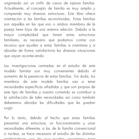
originando así un sinfín de casos de ruptura familiar.
Actualmente, el concepto de familia es muy amplio y
comprende muy diversas estructuras. Este libro ofrece
orientación a las familias reconstituidas. Estas familias
son aquellas en las que uno o ambos miembros de la
pareja tiene hijos de una anterior relación. Debido a la
mayor complejidad que tienen estas estructuras
familiares, es necesario que podamos contar con
recursos que ayuden a estas familias a orientarse y a
abordar de forma satisfactoria las diversas situaciones
que vayan aconteciendo.
Las investigaciones centradas en el estudio de este
modelo familiar son muy convenientes debido el
aumento de la presencia de estas familias. Sin duda, los
miembros de este modelo familiar van a tener
necesidades específicas añadidas y que son propias de
este tipo de familias y nuestro cometido es contribuir a
la satisfacción de tales necesidades así como también
deberemos abordar las dificultades que les puedan
surgir.
Por lo tanto, debido al hecho que estas familias
presentan una estructura, un funcionamiento y unas
necesidades diferentes a las de la familia convencional
o nuclear, se hace necesario el estudio de las distintas
problemáticas con las que pueden encontrarse para