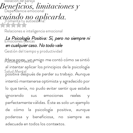
Relación de pareja
Beneficios, limitaciones y
Dependencia emocional
cuándo no aplicarla.
¡Fomenta tu autoestima!
Obtuvo NaN de 5 estrellas.
Relaciones e inteligencia emocional
La Psicología Positiva: Sí, pero no siempre ni 
Emociones tóxicas
en cualquier caso. No todo vale
Gestión del tiempo y productividad
Hace poco, un amigo me contó cómo se sintió 
Psicología Positiva
al intentar aplicar los principios de la psicología 
Salud Mental
positiva después de perder su trabajo. Aunque 
intentó mantenerse optimista y agradecido por 
lo que tenía, no pudo evitar sentir que estaba 
ignorando sus emociones reales y 
perfectamente válidas. Éste es solo un ejemplo 
de cómo la psicología positiva, aunque 
poderosa y beneficiosa, no siempre es 
adecuada en todos los contextos.