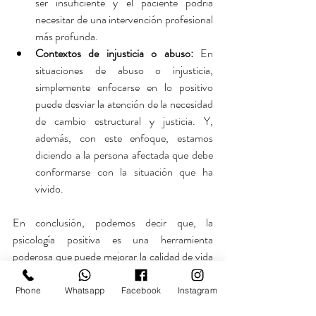
ser insuficiente y el paciente podría 
necesitar de una intervención profesional 
más profunda.
Contextos de injusticia o abuso: 
En 
situaciones de abuso o injusticia, 
simplemente enfocarse en lo positivo 
puede desviar la atención de la necesidad 
de cambio estructural y justicia. Y, 
además, con este enfoque, estamos 
diciendo a la persona afectada que debe 
conformarse con la situación que ha 
vivido.
En conclusión, podemos decir que, la 
psicología positiva es una herramienta 
poderosa que puede mejorar la calidad de vida 
de muchas personas, pero es crucial entender 
que no es aplicable en todos los contextos. 
Phone
Whatsapp
Facebook
Instagram
Forzar una perspectiva positiva en situaciones 