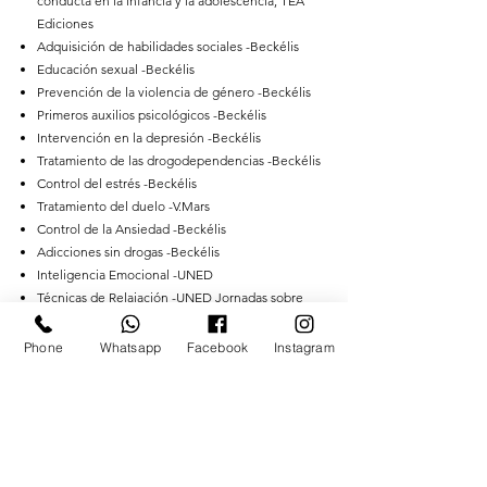
conducta en la infancia y la adolescencia, TEA
Ediciones
Adquisición de habilidades sociales -Beckélis
Educación sexual -Beckélis
Prevención de la violencia de género -Beckélis
Primeros auxilios psicológicos -Beckélis
Intervención en la depresión -Beckélis
Tratamiento de las drogodependencias -Beckélis
Control del estrés -Beckélis
Tratamiento del duelo -V.Mars
Control de la Ansiedad -Beckélis
Adicciones sin drogas -Beckélis
Inteligencia Emocional -UNED
Técnicas de Relajación -UNED Jornadas sobre
Patologías Psicológicas -UNED
Phone
Whatsapp
Facebook
Instagram
Mis pacientes