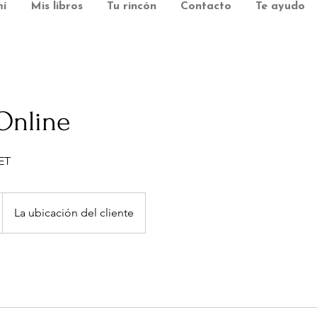
í
Mis libros
Tu rincón
Contacto
Te ayudo
Online
La ubicación del cliente