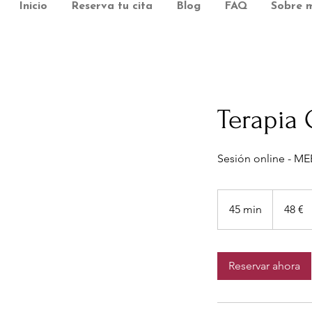
Inicio
Reserva tu cita
Blog
FAQ
Sobre m
Terapia 
48
euros
45 min
4
48 €
5
m
Reservar ahora
i
n