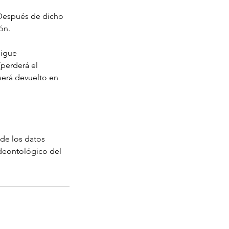
 Después de dicho
ón.
sigue
perderá el
rá devuelto en
 de los datos
 deontológico del