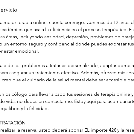
servicio
la mejor terapia online, cuenta conmigo. Con más de 12 años d
académico que avala la eficiencia en el proceso terapéutico. Es
sas áreas, incluyendo ansiedad, depresión, problemas de pareja,
co un entorno seguro y confidencial donde puedes expresar tus
ienestar emocional.
aje de los problemas a tratar es personalizado, adaptándome a
para asegurar un tratamiento efectivo. Además, ofrezco mis serv
 creo que el cuidado de la salud mental debe ser accesible pa
n psicólogo para llevar a cabo tus sesiones de terapia online 
 de vida, no dudes en contactarme. Estoy aquí para acompañar
quilibrio y la felicidad.
TRATACIÓN:
ealizar la reserva, usted deberá abonar EL importe 42€ y la res