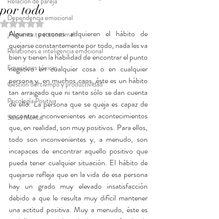
Relación de pareja
por todo
Dependencia emocional
Obtuvo NaN de 5 estrellas.
Algunas personas adquieren el hábito de 
¡Fomenta tu autoestima!
quejarse constantemente por todo, nada les va 
Relaciones e inteligencia emocional
bien y tienen la habilidad de encontrar el punto 
Emociones tóxicas
negativo en cualquier cosa o en cualquier 
persona y, en muchos caos, éste es un hábito 
Gestión del tiempo y productividad
tan arraigado que ni tanto sólo se dan cuenta 
Psicología Positiva
de ello. La persona que se queja es capaz de 
encontrar inconvenientes en acontecimientos 
Salud Mental
que, en realidad, son muy positivos. Para ellos, 
todo son inconvenientes y, a menudo, son 
incapaces de encontrar aquello positivo que 
pueda tener cualquier situación. El hábito de 
quejarse refleja que en la vida de esa persona 
hay un grado muy elevado insatisfacción 
debido a que le resulta muy difícil mantener 
una actitud positiva. Muy a menudo, éste es 