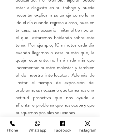
estar a disgusto en su trabajo y puede 
necesitar explicar a su pareja como le ha 
ido el día cuando regresa a casa, pues en 
tal caso, es necesario limitar el tiempo en 
el que  estaremos hablando sobre este 
tema. Por ejemplo, 10 minutos cada día 
cuando llegamos a casa puesto que, la 
queja recurrente, no hará nada más que 
incrementar nuestro malestar y también 
el de nuestro interlocutor. Además de 
limitar el tiempo de exposición del 
problema, es necesario que tomemos una 
actitud proactiva que nos ayude a 
afrontar el problema que nos ocupa y que 
busquemos posibles soluciones.
Será necesario también que aprendamos 
Phone
Whatsapp
Facebook
Instagram
a focalizar nuestra atención en aquellos 