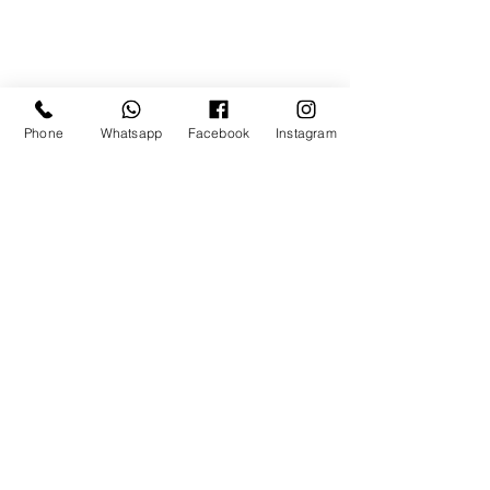
Phone
Whatsapp
Facebook
Instagram
Carrer de Santa Eugènia 10, 5è B
(a pocos metros de la Plaça Mar
quès de Camps)
17005 - Girona
Psicóloga General Sanitaria núm.
E17600657 - Col. núm. 19997
Tel:
609635831