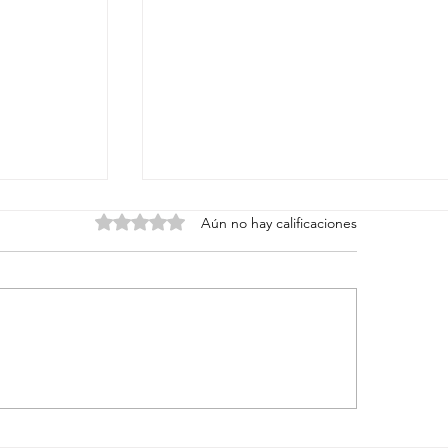
Obtuvo 0 de 5 estrellas.
Aún no hay calificaciones
na: cómo
Cómo afrontar una ruptura de pareja
reconstruir tu vida