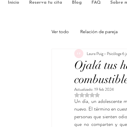
Inicio
Reserva tu cita
Blog
FAQ
Sobre m
Ver todo
Relación de pareja
Laura Puig - Psicóloga
6 
Relaciones e inteligencia emoc
Ojalá tus h
combustible
Psicología Positiva
Salud 
Actualizado:
19 feb 2024
Obtuvo NaN de 5 estre
Un día, un adolescente m
nuevo. El término en cuest
personas que sienten odio
que no comparten y que p