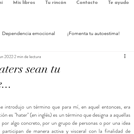
í
Mis libros
Tu rincón
Contacto
Te ayudo
Dependencia emocional
¡Fomenta tu autoestima!
jun 2022
2 min de lectura
ional
Emociones tóxicas
Gestión del tiempo y produc
aters sean tu
...
Mental
llas.
e introdujo un término que para mí, en aquel entonces, era 
ión es "hater" (en inglés) es un término que designa a aquellas 
 por algo concreto, por un grupo de personas o por una idea 
articipan de manera activa y visceral con la finalidad de 