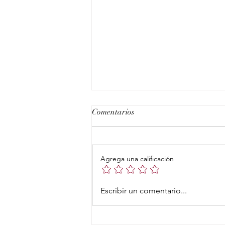
Comentarios
Agrega una calificación
Escribir un comentario...
Cuando la vida no se siente ple
reconectar contigo.