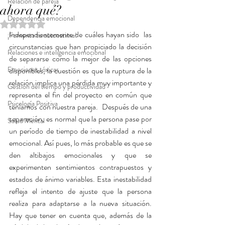
Relación de pareja
ahora qué?
Dependencia emocional
Obtuvo NaN de 5 estrellas.
Independientemente de cuáles hayan sido  las 
¡Fomenta tu autoestima!
circunstancias que han propiciado la decisión 
Relaciones e inteligencia emocional
de separarse como la mejor de las opciones 
Emociones tóxicas
disponibles, la cuestión es que la ruptura de la 
relación implica una pérdida muy importante y 
Gestión del tiempo y productividad
representa el fin del proyecto en común que 
Psicología Positiva
teníamos con nuestra pareja.  Después de una 
separación, es normal que la persona pase por 
Salud Mental
un período de tiempo de inestabilidad a nivel 
emocional. Así pues, lo más probable es que se 
den altibajos emocionales y que se 
experimenten sentimientos contrapuestos y 
estados de ánimo variables. Esta inestabilidad 
refleja el intento de ajuste que la persona 
realiza para adaptarse a la nueva situación. 
Hay que tener en cuenta que, además de la 