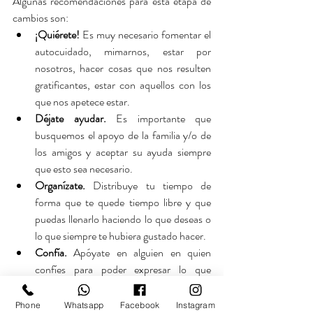
Algunas recomendaciones para esta etapa de 
cambios son:
¡Quiérete!
 Es muy necesario fomentar el 
autocuidado, mimarnos, estar por 
nosotros, hacer cosas que nos resulten 
gratificantes, estar con aquellos con los 
que nos apetece estar.
Déjate ayudar. 
Es importante que 
busquemos el apoyo de la familia y/o de 
los amigos y aceptar su ayuda siempre 
que esto sea necesario.
Organízate.
 Distribuye tu tiempo de 
forma que te quede tiempo libre y que 
puedas llenarlo haciendo lo que deseas o 
lo que siempre te hubiera gustado hacer.
Confía.
 Apóyate en alguien en quien 
confíes para poder expresar lo que 
sientes.
Abandona los pensamientos inútiles. 
No 
Phone
Whatsapp
Facebook
Instagram