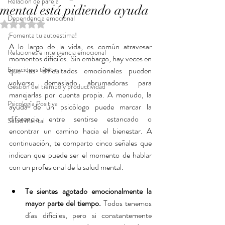
Relación de pareja
mental está pidiendo ayuda
Dependencia emocional
Obtuvo NaN de 5 estrellas.
¡Fomenta tu autoestima!
A lo largo de la vida, es común atravesar 
Relaciones e inteligencia emocional
momentos difíciles. Sin embargo, hay veces en 
Emociones tóxicas
que las dificultades emocionales pueden 
volverse demasiado abrumadoras para 
Gestión del tiempo y productividad
manejarlas por cuenta propia. A menudo, la 
Psicología Positiva
ayuda de un psicólogo puede marcar la 
diferencia entre sentirse estancado o 
Salud Mental
encontrar un camino hacia el bienestar. A 
continuación, te comparto cinco señales que 
indican que puede ser el momento de hablar 
con un profesional de la salud mental.
Te sientes agotado emocionalmente la 
mayor parte del tiempo.
 Todos tenemos 
días difíciles, pero si constantemente 